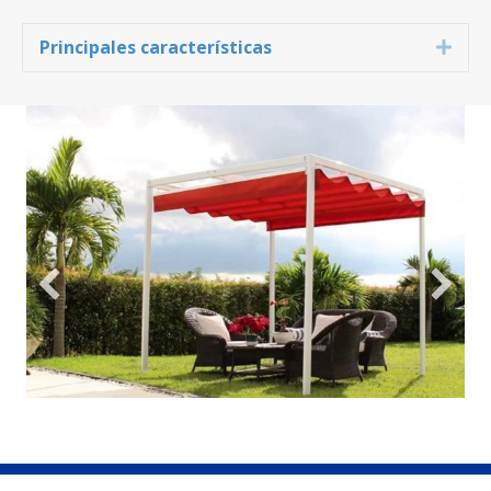
Principales características
Expa