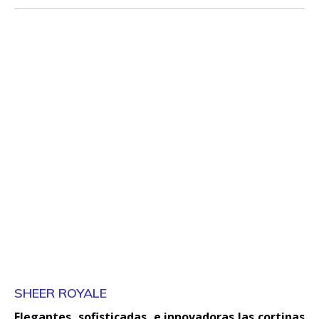
SHEER ROYALE
Elegantes, sofisticadas, e innovadoras las cortinas